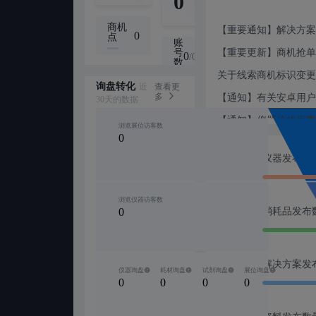
0
0
0
商机
【重要通知】解决方案
品
优
0
点
账
牌
选
【重要更新】商机抢单
号
认
认
0
0
0
/
0
/
0
/
0
数
证
证
数
数
关于线索商机标识变更
询盘转化
近
查看更
【通知】有关安卓用户
多
30天的数据
【通知】仪器价格库重
浏览展位访客数
0
绿色仪器评选开启！诚
仪器发布数
【有奖活动】视频征文
浏览仪器访客数
0
消耗品发布
【重要通知】解决方案
解决方案发
仪器询盘
耗材询盘
试剂询盘
展位询盘
【重要更新】商机抢单
0
0
0
0
关于线索商机标识变更