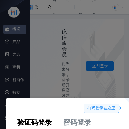
客
助
入
消
信
仪
服
展
中
息
息
信
位
概况
心
仪
网
通
信
产品
通
会
员
内容
您尚
立即登录
商机
未登
录，
智能体
登录
后开
启高
数据
效营
销
奖项
扫码登录在这里
做任
务，赢
活动
验证码登录
密码登录
积分，