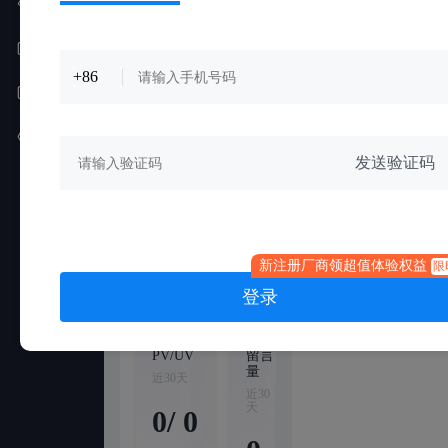
杨涛
服务
超值服
400-
务0元
订单
yang
本月还可
兑！
+86
赢取100
0
账户
积分！
售前售后问题请联系
顾问
活
跃
设置
积
做
分
任
发送验证码
务
赢
积
3i讲堂
仪课
分
新注册厂商领超值体验权益
限
登录
公告
数据概览
PV/UV
留言
电话
已购
量
量
商机
近30天
近30
近30
近30
天
天
天
0
/
0