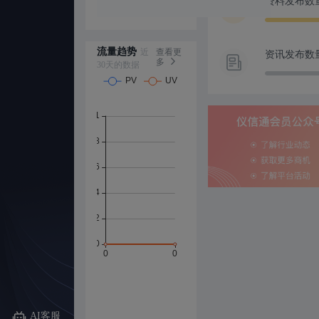
资料发布数
【通知】有关安卓用户
【通知】仪器价格库重
绿色仪器评选开启！诚
流量趋势
近
查看更
资讯发布数
多
30天的数据
【有奖活动】视频征文
AI客服